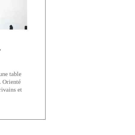
”
une table
. Orienté
rivains et