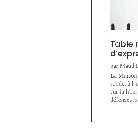
Table 
d’expr
par
Maud B
La Maison 
ronde, à l’
sur la libe
défenseurs 