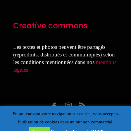
Creative commons
Les textes et photos peuvent être partagés
(reproduits, distribués et communiqués) selon
les conditions mentionnées dans nos
mentions
légales
En poursuivant votre navigation sur ce site, vous acceptez
Design Laure Colmant pour la MDJ avec Divi
l’utilisation de cookies dans un but non commercial.
- Propulsé par Wordpress – Œil de la Maison