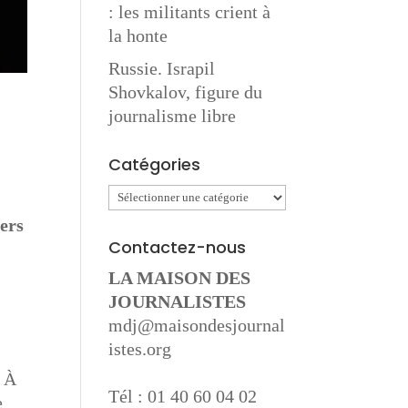
: les militants crient à
la honte
Russie. Israpil
Shovkalov, figure du
journalisme libre
Catégories
Catégories
n
iers
Contactez-nous
LA MAISON DES
JOURNALISTES
mdj@maisondesjournal
istes.org
. À
Tél : 01 40 60 04 02
e