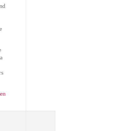
and
e
e
e
La
rs
s
en