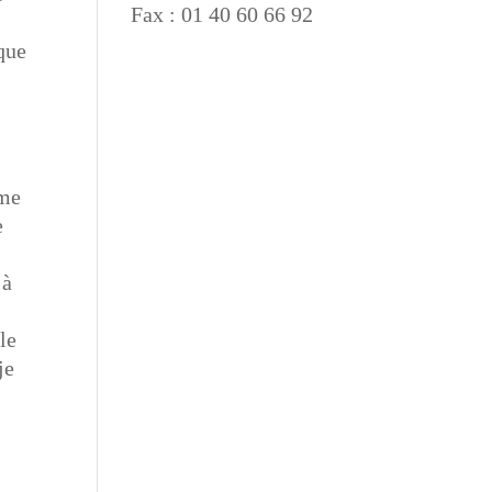
Fax : 01 40 60 66 92
que
mme
e
 à
le
je