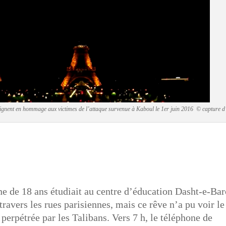
teignent en hommage aux victimes de l’attaque survenue à Kaboul le 1er juin 2016 © capture 
de 18 ans étudiait au centre d’éducation Dasht-e-Bar
travers les rues parisiennes, mais ce rêve n’a pu voir le
 perpétrée par les Talibans. Vers 7 h, le téléphone de