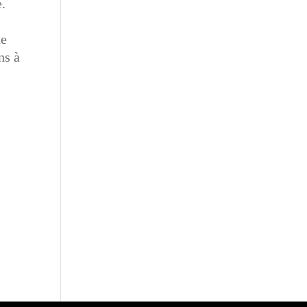
e.
ne
ns à