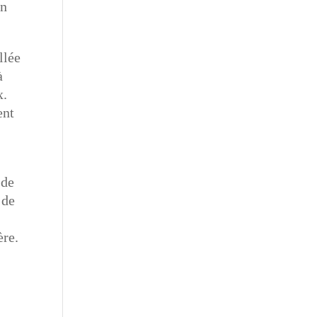
un
llée
à
x.
ent
 de
 de
ère.