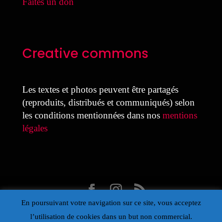
Faites un don
Creative commons
Les textes et photos peuvent être partagés
(reproduits, distribués et communiqués) selon
les conditions mentionnées dans nos
mentions
légales
En poursuivant votre navigation sur ce site, vous acceptez
Design Laure Colmant pour la MDJ avec Divi
l’utilisation de cookies dans un but non commercial.
- Propulsé par Wordpress – Œil de la Maison