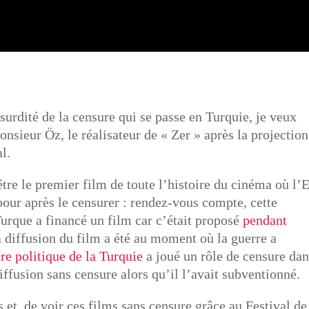
urdité de la censure qui se passe en Turquie, je veux
nsieur Öz, le réalisateur de « Zer » après la projection
l.
être le premier film de toute l’histoire du cinéma où l’E
pour après le censurer : rendez-vous compte, cette
urque a financé un film car c’était proposé
pendant
 diffusion du film a été au moment où la guerre a
re politique de la Turquie
a joué un rôle de censure da
iffusion sans censure alors qu’il l’avait subventionné.
s et de voir ces films sans censure grâce au Festival de