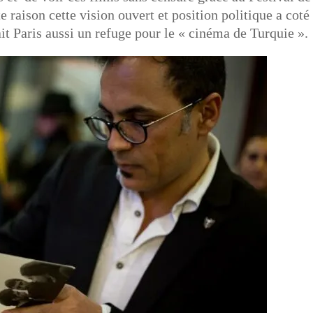
 raison cette vision ouvert et position politique a coté
fait Paris aussi un refuge pour le « cinéma de Turquie ».