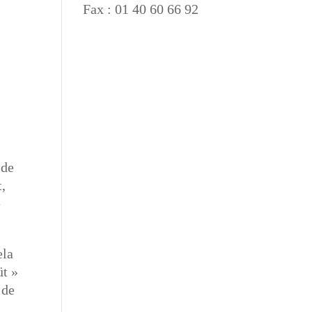
Fax : 01 40 60 66 92
 de
,
e
ela
üt »
 de