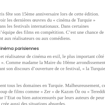
is fête son 15ème anniversaire lors de cette édition.
 voir les dernières œuvres du « cinéma de Turquie »
ans les festivals internationaux. Dans certaines
c l’équipe des films en compétition. C’est une chance de
nt aux réalisateurs ou aux comédiens.
 cinéma parisiennes
et réalisateur de cinéma en exil, le plus important côté
sion ». Comme madame la Maire du 10ème arrondissement
t son discours d’ouverture de ce festival, « la Turqui
bent tous les domaines en Turquie. Malheureusement, c
ucoup de films comme « Zer » de Kazım Öz ou « Teredd
r l’Etat ou bien autocensurés par leurs auteurs de peur
e crée aussi des situations absurdes.