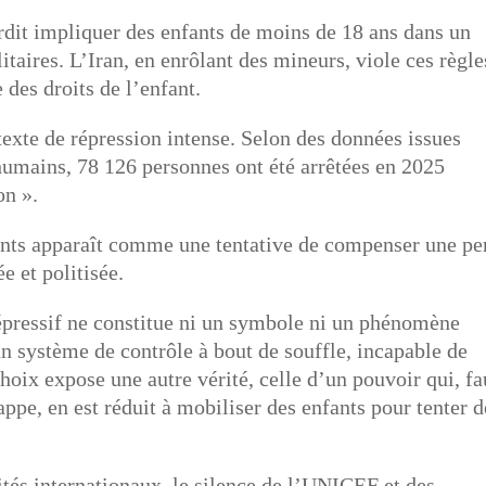
terdit impliquer des enfants de moins de 18 ans dans un
itaires. L’Iran, en enrôlant des mineurs, viole ces règle
 des droits de l’enfant.
texte de répression intense. Selon des données issues
humains, 78 126 personnes ont été arrêtées en 2025
on ».
fants apparaît comme une tentative de compenser une pe
e et politisée.
répressif ne constitue ni un symbole ni un phénomène
un système de contrôle à bout de souffle, incapable de
hoix expose une autre vérité, celle d’un pouvoir qui, fa
appe, en est réduit à mobiliser des enfants pour tenter d
aités internationaux, le silence de l’UNICEF et des