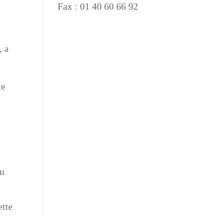
Fax : 01 40 60 66 92
, a
te
ou
ette