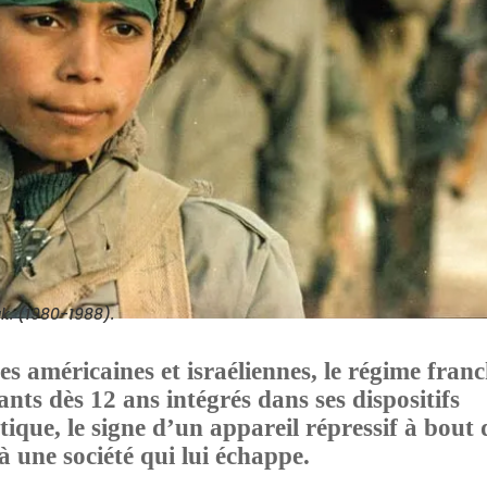
k.
(1980-1988).
es américaines et israéliennes, le régime franc
ants dès 12 ans intégrés dans ses dispositifs
atique, le signe d’un appareil répressif à bout 
 à une société qui lui échappe.