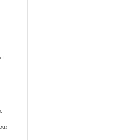
et
re
pour