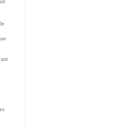
’un
de
que
rant
r
des