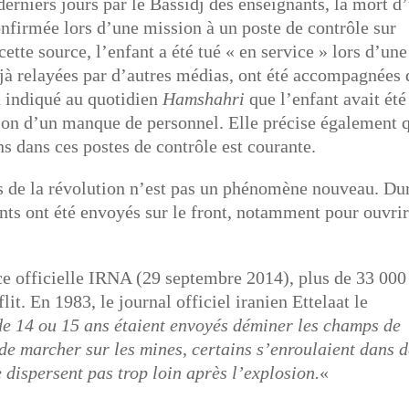
derniers jours par le Bassidj des enseignants, la mort d
confirmée lors d’une mission à un poste de contrôle sur
ette source, l’enfant a été tué « en service » lors d’une
éjà relayées par d’autres médias, ont été accompagnées 
a indiqué au quotidien
Hamshahri
que l’enfant avait été
son d’un manque de personnel. Elle précise également 
ns dans ces postes de contrôle est courante.
ns de la révolution n’est pas un phénomène nouveau. Du
ants ont été envoyés sur le front, notamment pour ouvri
ce officielle IRNA (29 septembre 2014), plus de 33 000
lit. En 1983, le journal officiel iranien Ettelaat le
de 14 ou 15 ans étaient envoyés déminer les champs de
 de marcher sur les mines, certains s’enroulaient dans 
 dispersent pas trop loin après l’explosion.
«