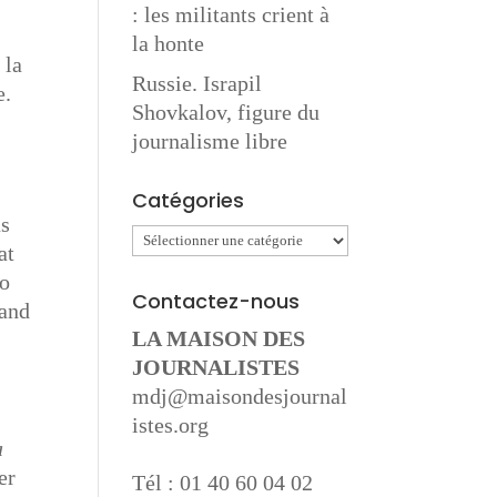
: les militants crient à
la honte
 la
Russie. Israpil
e.
Shovkalov, figure du
journalisme libre
Catégories
as
Catégories
at
so
Contactez-nous
 and
LA MAISON DES
JOURNALISTES
mdj@maisondesjournal
istes.org
a
er
Tél : 01 40 60 04 02