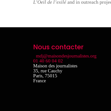
L’Oeil de l’exilé
and in outreach proje
Nous contacter
mdj@maisondesjournalistes.org
01 40 60 04 02
Maison des journalistes
35, rue Cauchy
Paris
,
75015
France