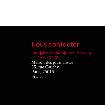
Nous contacter
mdj@maisondesjournalistes.org
01 40 60 04 02
Maison des journalistes
35, rue Cauchy
Paris
,
75015
France