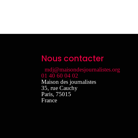
Nous contacter
mdj@maisondesjournalistes.org
01 40 60 04 02
Maison des journalistes
35, rue Cauchy
Paris
,
75015
France