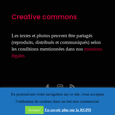
Creative commons
Les textes et photos peuvent être partagés
(reproduits, distribués et communiqués) selon
les conditions mentionnées dans nos
mentions
légales
En poursuivant votre navigation sur ce site, vous acceptez
Design Laure Colmant pour la MDJ avec Divi
l’utilisation de cookies dans un but non commercial.
- Propulsé par Wordpress – Œil de la Maison
des journalistes – 2025
En savoir plus sur la RGPD
Accepter