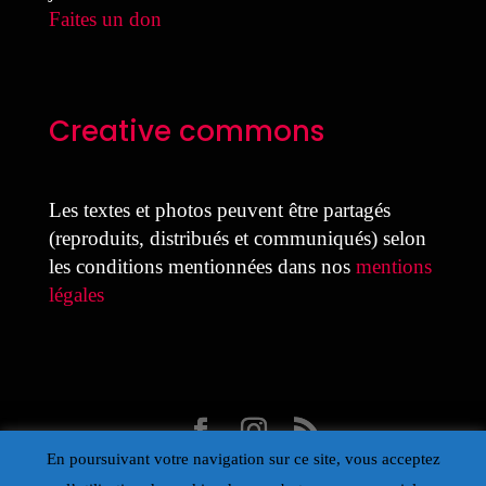
Faites un don
Creative commons
Les textes et photos peuvent être partagés
(reproduits, distribués et communiqués) selon
les conditions mentionnées dans nos
mentions
légales
En poursuivant votre navigation sur ce site, vous acceptez
Design Laure Colmant pour la MDJ avec Divi