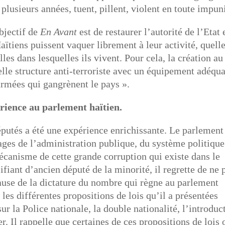
 plusieurs années, tuent, pillent, violent en toute impun
bjectif de
En Avant
est de restaurer l’autorité de l’Etat 
 Haïtiens puissent vaquer librement à leur activité, quell
illes dans lesquelles ils vivent. Pour cela, la création au
elle structure anti-terroriste avec un équipement adéqua
 armées qui gangrènent le pays ».
rience au parlement haïtien.
putés a été une expérience enrichissante. Le parlement
ges de l’administration publique, du système politique
canisme de cette grande corruption qui existe dans le
ifiant d’ancien député de la minorité, il regrette de ne 
 cause de la dictature du nombre qui règne au parlement
les différentes propositions de lois qu’il a présentées
r la Police nationale, la double nationalité, l’introduc
r. Il rappelle que certaines de ces propositions de lois 