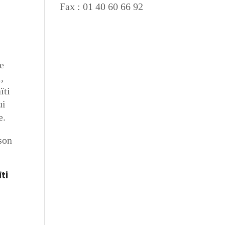
Fax : 01 40 60 66 92
re
i,
ïti
ui
e.
 son
ti