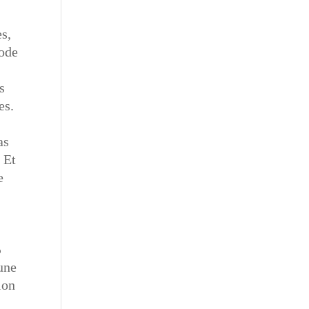
s,
iode
s
es.
as
. Et
e
%
une
lon