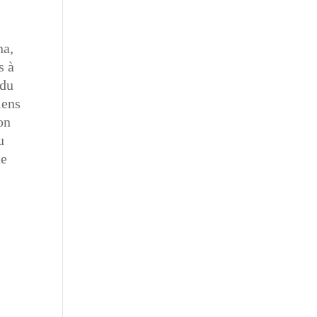
na,
s à
 du
iens
on
u
te