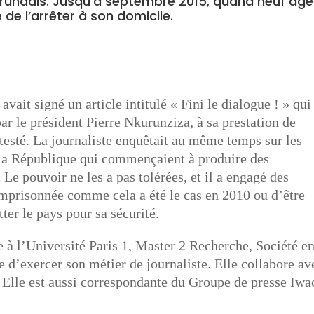
urundais. Jusqu’à septembre 2015, quand neuf age
 de l’arrêter à son domicile.
vait signé un article intitulé « Fini le dialogue ! » qui
ar le président Pierre Nkurunziza, à sa prestation de
esté. La journaliste enquêtait au même temps sur les
 la République qui commençaient à produire des
Le pouvoir ne les a pas tolérées, et il a engagé des
emprisonnée comme cela a été le cas en 2010 ou d’être
ter le pays pour sa sécurité.
e à l’Université Paris 1, Master 2 Recherche, Société e
 d’exercer son métier de journaliste. Elle collabore av
J. Elle est aussi correspondante du Groupe de presse Iwa