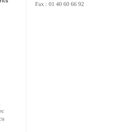
nts
Fax : 01 40 60 66 92
n
ec
cu