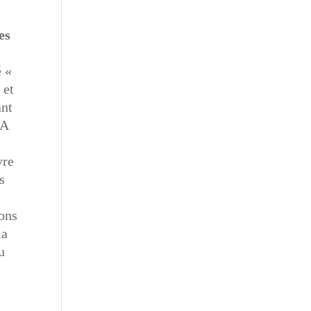
es
é «
 et
ant
 A
vre
s
ions
la
u