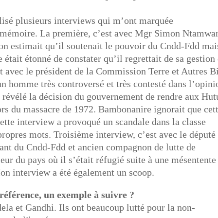
alisé plusieurs interviews qui m’ont marquée
en mémoire. La première, c’est avec Mgr Simon Ntamwa
on estimait qu’il soutenait le pouvoir du Cndd-Fdd mai
 était étonné de constater qu’il regrettait de sa gestion
t avec le président de la Commission Terre et Autres B
homme très controversé et très contesté dans l’opini
 a révélé la décision du gouvernement de rendre aux Hut
s lors du massacre de 1972. Bambonanire ignorait que cet
Cette interview a provoqué un scandale dans la classe
s propres mots. Troisième interview, c’est avec le député
ant du Cndd-Fdd et ancien compagnon de lutte de
ieur du pays où il s’était réfugié suite à une mésentente
Mon interview a été également un scoop.
 référence, un exemple à suivre ?
la et Gandhi. Ils ont beaucoup lutté pour la non-