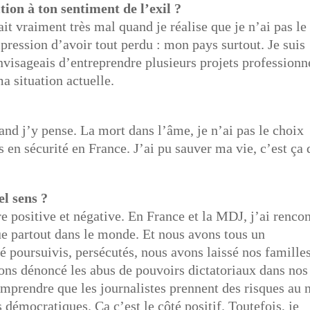
ion à ton sentiment de l’exil ?
fait vraiment très mal quand je réalise que je n’ai pas le
pression d’avoir tout perdu : mon pays surtout. Je suis
envisageais d’entreprendre plusieurs projets professionn
ma situation actuelle.
and j’y pense. La mort dans l’âme, je n’ai pas le choix
 en sécurité en France. J’ai pu sauver ma vie, c’est ça 
el sens ?
e positive et négative. En France et la MDJ, j’ai renco
ue partout dans le monde. Et nous avons tous un
poursuivis, persécutés, nous avons laissé nos famille
ons dénoncé les abus de pouvoirs dictatoriaux dans nos
omprendre que les journalistes prennent des risques au
s démocratiques. Ça c’est le côté positif. Toutefois, je