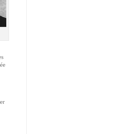
es
gée
ier