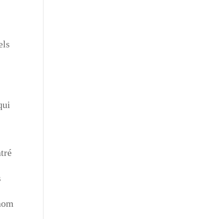
els
qui
ntré
s
 nom