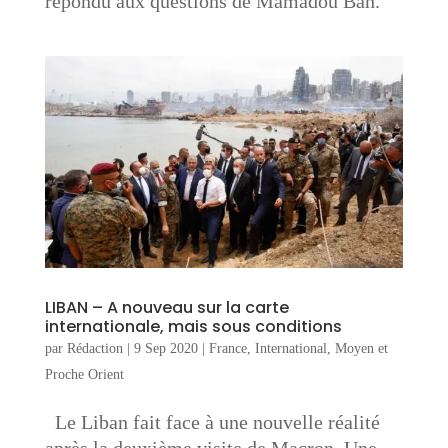
répondu aux questions de Mamadou Bah.
LIBAN – A nouveau sur la carte
internationale, mais sous conditions
par
Rédaction
|
9 Sep 2020
|
France
,
International
,
Moyen et
Proche Orient
Le Liban fait face à une nouvelle réalité
après la deuxième visite de Macron. Une