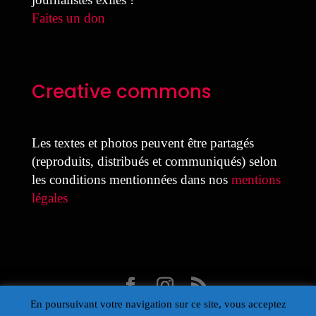
Faites un don
Creative commons
Les textes et photos peuvent être partagés
(reproduits, distribués et communiqués) selon
les conditions mentionnées dans nos
mentions
légales
En poursuivant votre navigation sur ce site, vous acceptez
Design Laure Colmant pour la MDJ avec Divi