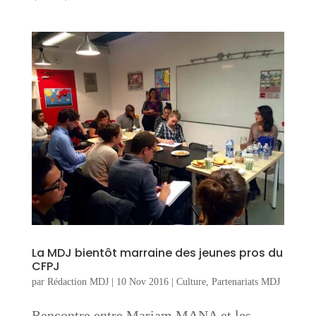
La MDJ bientôt marraine des jeunes pros du
CFPJ
par
Rédaction MDJ
|
10 Nov 2016
|
Culture
,
Partenariats MDJ
Rencontre entre Mariam MANA et les