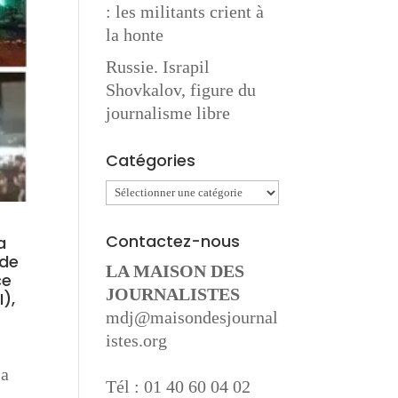
: les militants crient à
la honte
Russie. Israpil
Shovkalov, figure du
journalisme libre
Catégories
Catégories
Contactez-nous
a
 de
LA MAISON DES
ce
JOURNALISTES
),
mdj@maisondesjournal
istes.org
 a
Tél : 01 40 60 04 02