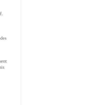
f.
 des
ment
nis