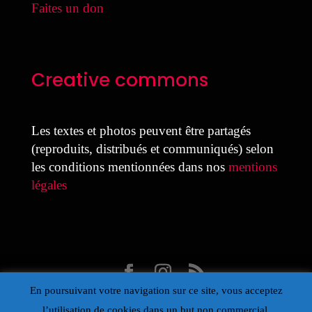
Faites un don
Creative commons
Les textes et photos peuvent être partagés
(reproduits, distribués et communiqués) selon
les conditions mentionnées dans nos
mentions
légales
En poursuivant votre navigation sur ce site, vous acceptez
Design Laure Colmant pour la MDJ avec Divi
l’utilisation de cookies dans un but non commercial.