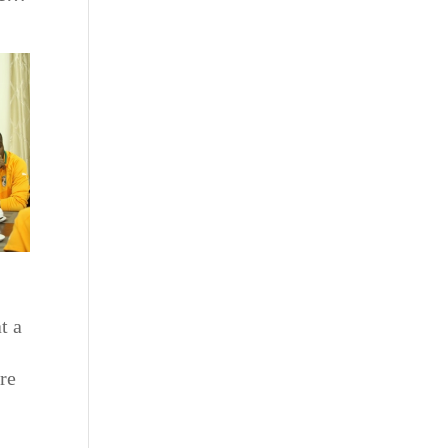
t a
ire