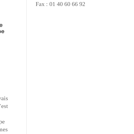
Fax : 01 40 60 66 92
le
pe
vais
’est
upe
rmes