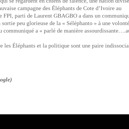
qui se regardent en chiens de faïence, une nation divisé
 mauvaise campagne des Éléphants de Cote d’Ivoire au
e le FPI, parti de Laurent GBAGBO a dans un communiq
 sortie peu glorieuse de la « Séléphanto » à une volont
du communiqué a « parlé de manière assourdissante….a
 les Éléphants et la politique sont une paire indissoci
oogle)