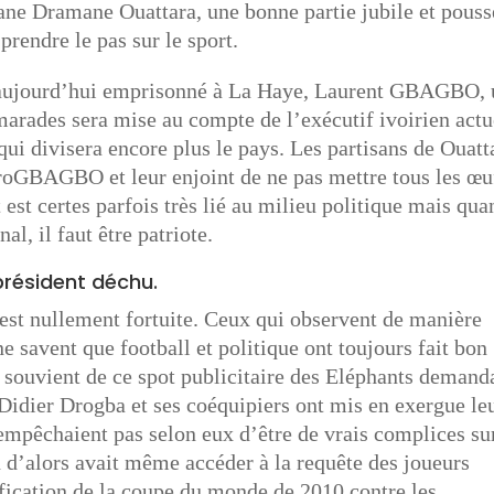
ssane Dramane Ouattara, une bonne partie jubile et pouss
 prendre le pas sur le sport.
u aujourd’hui emprisonné à La Haye, Laurent GBAGBO,
marades sera mise au compte de l’exécutif ivoirien actu
qui divisera encore plus le pays. Les partisans de Ouatt
roGBAGBO et leur enjoint de ne pas mettre tous les œu
est certes parfois très lié au milieu politique mais qua
al, il faut être patriote.
 président déchu.
’est nullement fortuite. Ceux qui observent de manière
ne savent que football et politique ont toujours fait bon
 souvient de ce spot publicitaire des Eléphants demand
. Didier Drogba et ses coéquipiers ont mis en exergue le
 empêchaient pas selon eux d’être de vrais complices su
en d’alors avait même accéder à la requête des joueurs
ification de la coupe du monde de 2010 contre les