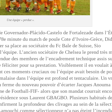
Une équipe « perdue ».
de Governador-Plácido-Castelo de Fortalezade dans l’É
78e minute du match de poule Cote d’Ivoire-Grèce, Did
der sa place au sociétaire du Fc Bale de Suisse, Sio
l’équipe. L’ancien sociétaire de Chelsea le prend très m
 tendue des membres de l’encadrement technique assis su
 féliciter pour sa prestation. Visiblement il en voulait 
nt ces moments cruciaux ou l’équipe avait besoin de po
malaise dans l’équipe est profond et tentaculaire. Un v
ion ferme du nouveau pouvoir d’écarter Jacques Anouma
nne de Football-FIF- alors que son mandat courrait enco
 présidence sous Laurent GBAGBO. Plusieurs habitués d
onfirment la profondeur des clivages au sein de la sélect
Lamouchi comme sélectionneur n’a pas éteint l’incen