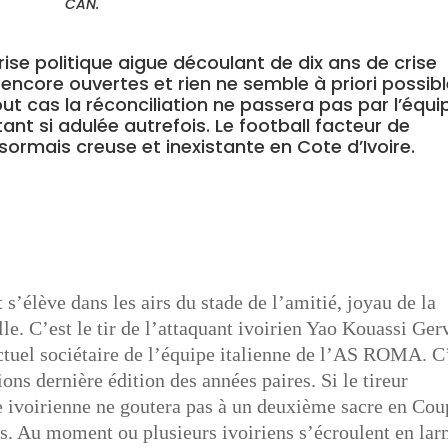
CAN.
ise politique aigue découlant de dix ans de crise
nt encore ouvertes et rien ne semble à priori possib
 tout cas la réconciliation ne passera pas par l’équi
ant si adulée autrefois. Le football facteur de
rmais creuse et inexistante en Cote d’Ivoire.
s’élève dans les airs du stade de l’amitié, joyau de la
le. C’est le tir de l’attaquant ivoirien Yao Kouassi Ger
tuel sociétaire de l’équipe italienne de l’AS ROMA. C
ions dernière édition des années paires. Si le tireur
pe ivoirienne ne goutera pas à un deuxième sacre en Co
as. Au moment ou plusieurs ivoiriens s’écroulent en la