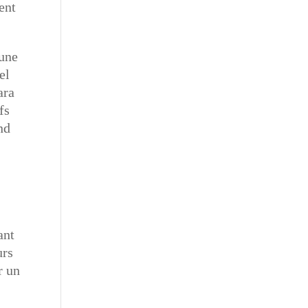
ent
 une
el
ara
fs
nd
ant
urs
r un