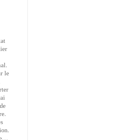
tat
ier
al.
r le
à
rter
rai
 de
re.
es
ion.
die…