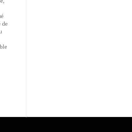
e,
ué
é de
u
able