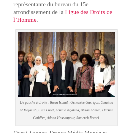
représentante du bureau du 15e
arrondissement de la
Ligue des Droits de
l’Homme
.
De gauche à droite : Ihsan Ismail , Geneviève Garrigos, Omaima
Al Majarish, Elise Lucet, Arnaud Ngatcha, Ahsan Ahmed, Darline
Cothière, Adnan Hassanpour, Samereh Rezaei.
Ouest-France
, France Média Monde et