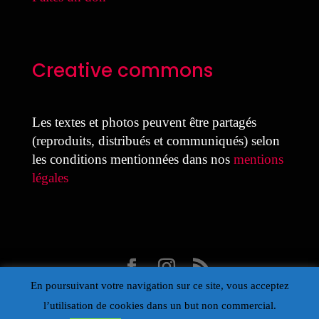
Creative commons
Les textes et photos peuvent être partagés
(reproduits, distribués et communiqués) selon
les conditions mentionnées dans nos
mentions
légales
En poursuivant votre navigation sur ce site, vous acceptez
Design Laure Colmant pour la MDJ avec Divi
l’utilisation de cookies dans un but non commercial.
- Propulsé par Wordpress – Œil de la Maison