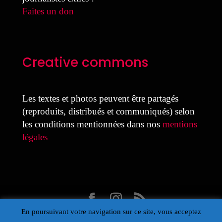
Faites un don
Creative commons
Les textes et photos peuvent être partagés
(reproduits, distribués et communiqués) selon
les conditions mentionnées dans nos
mentions
légales
En poursuivant votre navigation sur ce site, vous acceptez
Design Laure Colmant pour la MDJ avec Divi