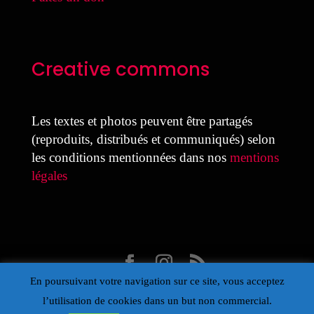
Creative commons
Les textes et photos peuvent être partagés
(reproduits, distribués et communiqués) selon
les conditions mentionnées dans nos
mentions
légales
En poursuivant votre navigation sur ce site, vous acceptez
Design Laure Colmant pour la MDJ avec Divi
l’utilisation de cookies dans un but non commercial.
- Propulsé par Wordpress – Œil de la Maison