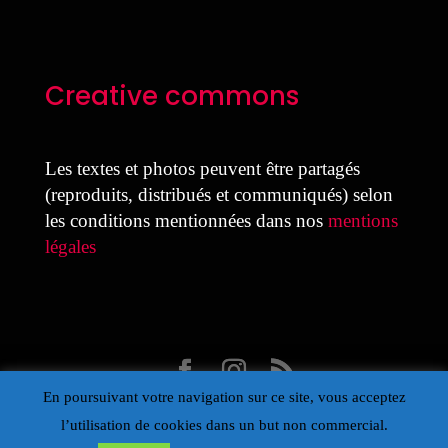
Creative commons
Les textes et photos peuvent être partagés
(reproduits, distribués et communiqués) selon
les conditions mentionnées dans nos
mentions
légales
En poursuivant votre navigation sur ce site, vous acceptez
Design Laure Colmant pour la MDJ avec Divi
l’utilisation de cookies dans un but non commercial.
- Propulsé par Wordpress – Œil de la Maison