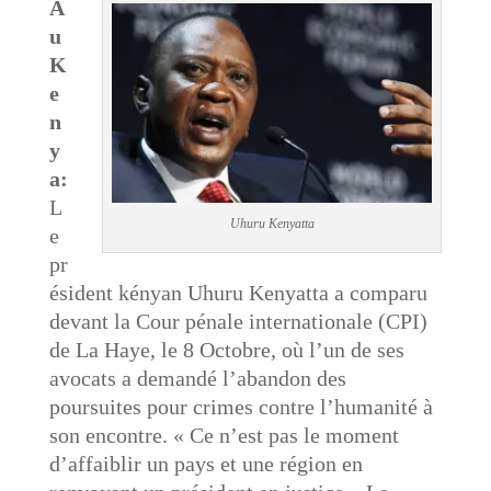
A
u
K
e
n
y
a:
L
Uhuru Kenyatta
e
pr
ésident kényan Uhuru Kenyatta a comparu
devant la Cour pénale internationale (CPI)
de La Haye, le 8 Octobre, où l’un de ses
avocats a demandé l’abandon des
poursuites pour crimes contre l’humanité à
son encontre. « Ce n’est pas le moment
d’affaiblir un pays et une région en