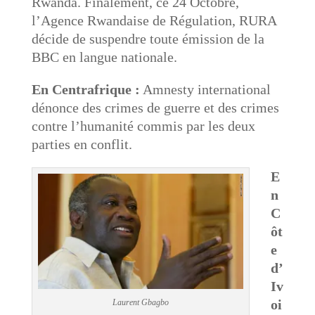
Rwanda. Finalement, ce 24 Octobre,
l’Agence Rwandaise de Régulation, RURA
décide de suspendre toute émission de la
BBC en langue nationale.
En Centrafrique :
Amnesty international
dénonce des crimes de guerre et des crimes
contre l’humanité commis par les deux
parties en conflit.
E
n
C
ôt
e
d’
Iv
oi
Laurent Gbagbo