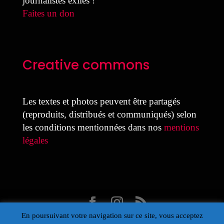
journalistes exilés !
Faites un don
Creative commons
Les textes et photos peuvent être partagés
(reproduits, distribués et communiqués) selon
les conditions mentionnées dans nos
mentions
légales
En poursuivant votre navigation sur ce site, vous acceptez
Design Laure Colmant pour la MDJ avec Divi