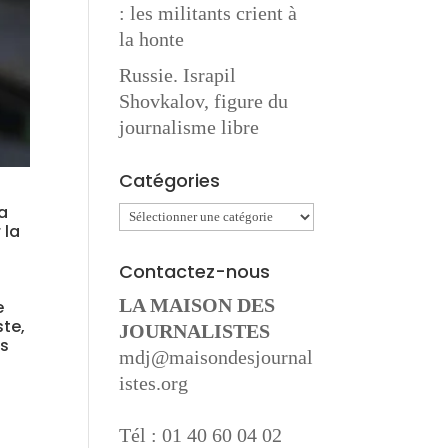
: les militants crient à
la honte
Russie. Israpil
Shovkalov, figure du
journalisme libre
Catégories
la
Catégories
 la
Contactez-nous
LA MAISON DES
e
ste,
JOURNALISTES
as
mdj@maisondesjournal
istes.org
Tél : 01 40 60 04 02