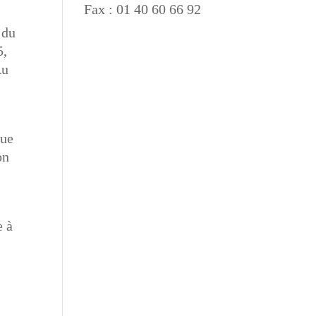
Fax : 01 40 60 66 92
 du
5,
Au
s
vue
on
e à