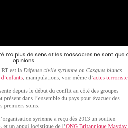
ivité n’a plus de sens et les massacres ne sont que 
opinions
e RT est la
Défense civile syrienne
ou
Casques blancs
 d’enfants
, manipulations, voir même d’
actes terroriste
sente depuis le début du conflit au côté des groupes
nt présent dans l’ensemble du pays pour évacuer des
s premiers soins.
 l’organisation syrienne a reçu dès 2013 un soutien
, et un appui logistique de l’
ONG Britannique Mayday