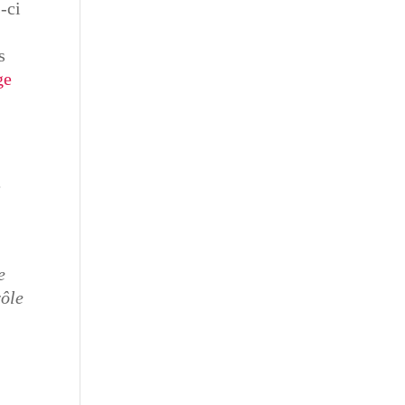
-ci
s
ge
e
e
rôle