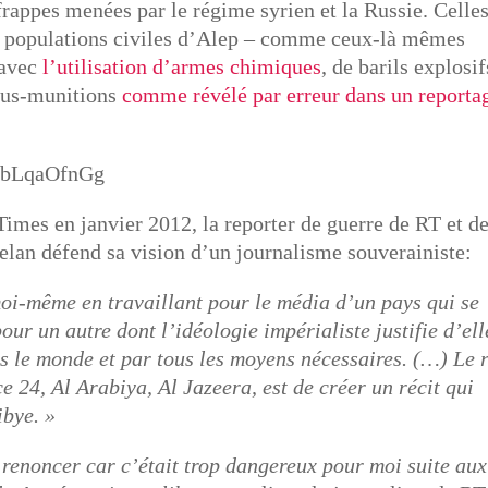
 frappes menées par le régime syrien et la Russie. Celles
es populations civiles d’Alep – comme ceux-là mêmes
 avec
l’utilisation d’armes chimiques
, de barils explosif
sous-munitions
comme révélé par erreur dans un reporta
OIbLqaOfnGg
imes en janvier 2012, la reporter de guerre de RT et d
elan défend sa vision d’un journalisme souverainiste:
oi-même en travaillant pour le média d’un pays qui se
ur un autre dont l’idéologie impérialiste justifie d’ell
s le monde et par tous les moyens nécessaires. (…) Le 
24, Al Arabiya, Al Jazeera, est de créer un récit qui
ibye. »
 renoncer car c’était trop dangereux pour moi suite aux