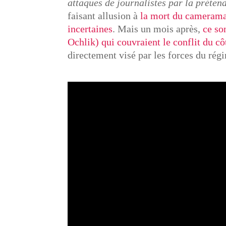
attaques de journalistes par la préten
faisant allusion à
la mort du camerama
incertaines
. Mais un mois après,
ce so
Ochlik) qui couvraient le conflit du cô
directement visé par les forces du rég