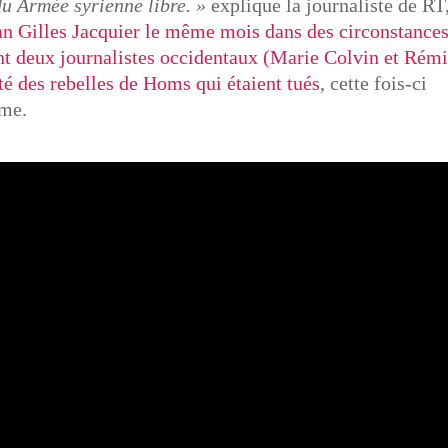
du Armée syrienne libre. »
explique la journaliste de RT
n Gilles Jacquier le même mois dans des circonstance
nt deux journalistes occidentaux (Marie Colvin et Rém
té des rebelles de Homs qui étaient tués
, cette fois-ci
ime.