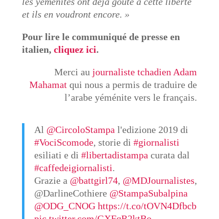
les yéménites ont déjà gouté à cette liberté
et ils en voudront encore. »
Pour lire le communiqué de presse en
italien,
cliquez ici
.
Merci au
journaliste tchadien Adam
Mahamat
qui nous a permis de traduire de
l’arabe yéménite vers le français.
Al
@CircoloStampa
l'edizione 2019 di
#VociScomode
, storie di
#giornalisti
esiliati e di
#libertadistampa
curata dal
#caffedeigiornalisti
.
Grazie a
@battgirl74
,
@MDJournalistes
,
@DarlineCothiere
@StampaSubalpina
@ODG_CNOG
https://t.co/tOVN4Dfbcb
pic.twitter.com/GXFqR2ktBo