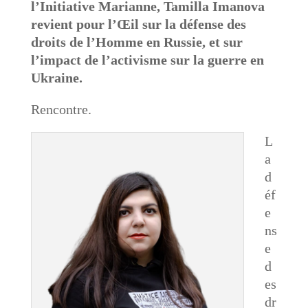
l’Initiative Marianne, Tamilla Imanova
revient pour l’Œil sur la défense des
droits de l’Homme en Russie, et sur
l’impact de l’activisme sur la guerre en
Ukraine.
Rencontre.
L
a
d
éf
e
ns
e
d
es
dr