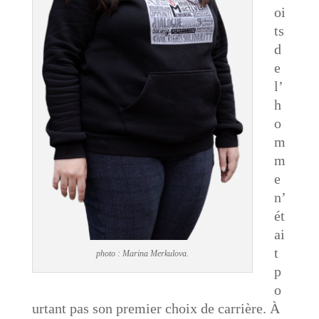
oi
ts
d
e
l’
h
o
m
m
e
n’
ét
ai
t
photo : Marina Merkulova.
p
o
urtant pas son premier choix de carrière. À