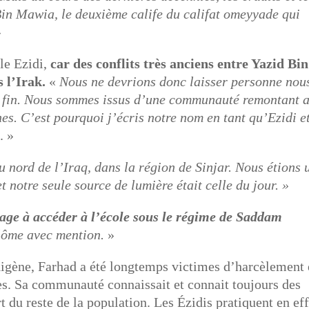
Bin Mawia, le deuxième calife du califat omeyyade qui
»
le Ezidi,
car des conflits très anciens entre Yazid Bin
 l’Irak.
«
Nous ne devrions donc laisser personne nou
 de fin. Nous sommes issus d’une communauté remontant 
s. C’est pourquoi j’écris notre nom en tant qu’Ezidi e
e
. »
u nord de l’Iraq, dans la région de Sinjar. Nous étions 
et notre seule source de lumière était celle du jour. »
lage à accéder à l’école sous le régime de Saddam
lôme avec mention.
»
igène, Farhad a été longtemps victimes d’harcèlement 
es. Sa communauté connaissait et connait toujours des
 du reste de la population. Les Ézidis pratiquent en eff