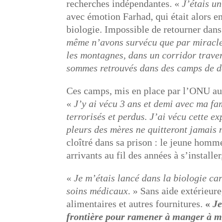
recherches indépendantes. «
J’étais u
avec émotion Farhad, qui était alors en
biologie. Impossible de retourner dan
même n’avons survécu que par miracl
les montagnes, dans un corridor traver
sommes retrouvés dans des camps de d
Ces camps, mis en place par l’ONU au d
«
J’y ai vécu 3 ans et demi avec ma fa
terrorisés et perdus. J’ai vécu cette 
pleurs des mères ne quitteront jamais 
cloîtré dans sa prison : le jeune homm
arrivants au fil des années à s’installe
«
Je m’étais lancé dans la biologie ca
soins médicaux
. » Sans aide extérieur
alimentaires et autres fournitures.
«
Je
frontière pour ramener à manger à ma 