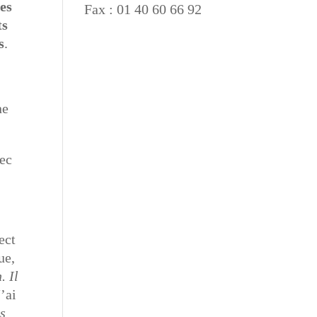
es
Fax : 01 40 60 66 92
ts
s
.
ne
vec
ect
ue,
. Il
J’ai
es