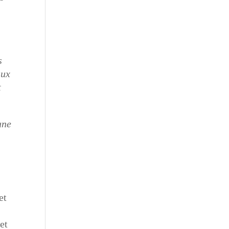
s
aux
t
une
et
et