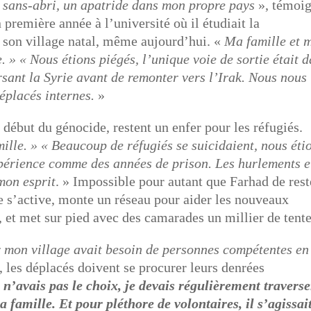
n sans-abri, un apatride dans mon propre pays
», témoi
 première année à l’université où il étudiait la
s son village natal, même aujourd’hui. «
Ma famille et 
e. »
« Nous étions piégés, l’unique voie de sortie était 
sant la Syrie avant de remonter vers l’Irak. Nous nous
éplacés internes.
»
ébut du génocide, restent un enfer pour les réfugiés.
mille. »
« Beaucoup de réfugiés se suicidaient, nous éti
expérience comme des années de prison. Les hurlements e
mon esprit
. » Impossible pour autant que Farhad de rest
e s’active, monte un réseau pour aider les nouveaux
r, et met sur pied avec des camarades un millier de tente
r mon village avait besoin de personnes compétentes en
e, les déplacés doivent se procurer leurs denrées
 n’avais pas le choix, je devais régulièrement traverse
famille. Et pour pléthore de volontaires, il s’agissai