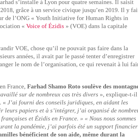
had s’installe à Lyon pour quatre semaines. Il saisit
 2018, grâce à un service civique jusqu’en 2019. Il y fai
ur de l’ONG « Youth Initiative for Human Rights in
sociation «
Voice of Ézidis
» (VOE) dans la capitale
grandir VOE, chose qu’il ne pouvait pas faire dans la
ieurs années, il avait par le passé tenter d’enregistrer
anger le nom de l’organisation, ce qui revenait à lui fai
 en France,
Farhad Shamo Roto soulève des montagn
ravaillé sur de nombreux cas très divers
», explique-t-il
. «
J’ai fourni des conseils juridiques, en aidant les
r leurs papiers et à s’intégrer, j’ai organisé de nombre
françaises et Ézidis en France. »
« Nous nous sommes
rant la pandémie, j’ai parfois été un support financi
familles bénéficient de son aide, même durant la