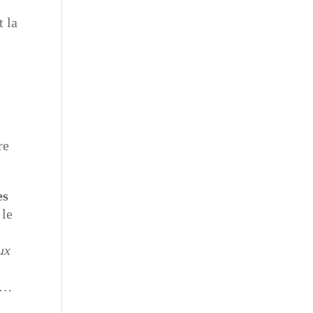
t la
re
es
 le
ux
er…