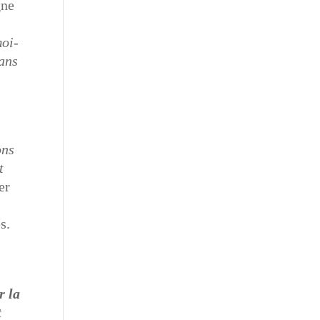
gne
moi-
dans
ons
t
er
s.
r la
t