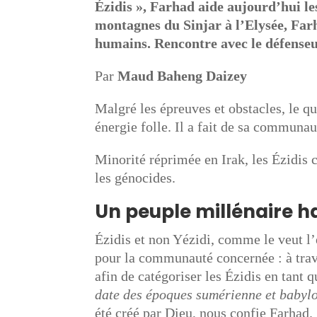
Ézidis », Farhad aide aujourd’hui le
montagnes du Sinjar à l’Elysée, Farh
humains. Rencontre avec le défenseu
Par
Maud Baheng Daizey
Malgré les épreuves et obstacles, le qu
énergie folle. Il a fait de sa communau
Minorité réprimée en Irak, les Ézidis c
les génocides.
Un peuple millénaire h
Ézidis et non Yézidi, comme le veut l’e
pour la communauté concernée : à trave
afin de catégoriser les Ézidis en tant 
date des époques sumérienne et babylo
été créé par Dieu, nous confie Farhad.