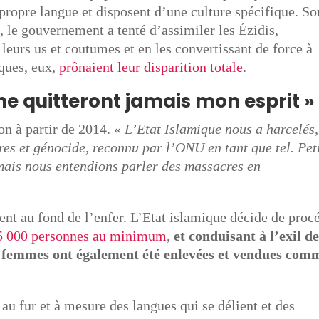
propre langue et disposent d’une culture spécifique. So
e gouvernement a tenté d’assimiler les Ézidis,
eurs us et coutumes et en les convertissant de force à
iques, eux,
prônaient leur disparition totale
.
ne quitteront jamais mon esprit »
on à partir de 2014. «
L’Etat Islamique nous a harcelés,
res et génocide, reconnu par l’ONU en tant que tel. Peti
 mais nous entendions parler des massacres en
ent au fond de l’enfer. L’Etat islamique décide de proc
à 5 000 personnes au minimum
,
et conduisant à l’exil d
00 femmes ont également été enlevées et vendues com
au fur et à mesure des langues qui se délient et des