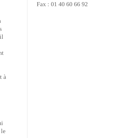
Fax : 01 40 60 66 92
a
s
il
nt
t à
e
ui
 le