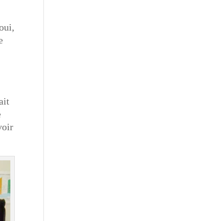
oui,
e
ait
e
voir