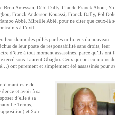
re Brou Amessan, Débi Dally, Claude Franck About, Yo
bou, Franck Anderson Kouassi, Franck Dally, Pol Dok
mbo Abbé, Mireille Abié, pour ne citer que ceux-là s
ntraints à l’exil.
vu leur domiciles pillés par les miliciens du nouveau
échus de leur poste de responsabilité sans droits, leur
ctre d’être à tout moment assassinés, parce qu’ils ont f
ir exercé sous Laurent Gbagbo. Ceux qui ont eu moins d
é…) ont purement et simplement été assassinés pour a
onté manifeste de
ilence et avoir à sa
sposer d’elle à sa
urnaux Le Temps,
opposition) et Soir