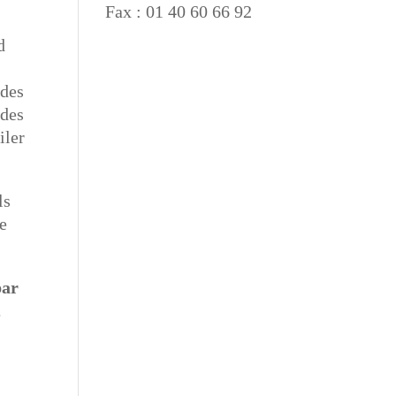
Fax : 01 40 60 66 92
d
 des
 des
iler
ls
le
par
,