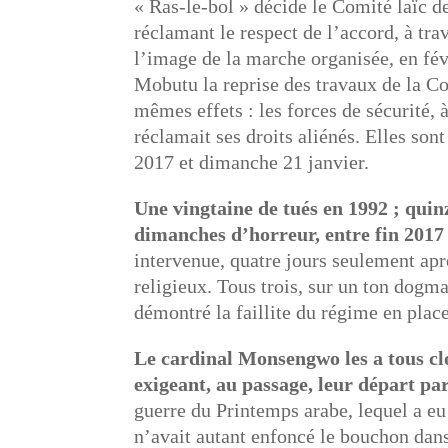
« Ras-le-bol » décide le Comité laïc de
réclamant le respect de l’accord, à t
l’image de la marche organisée, en fév
Mobutu la reprise des travaux de la C
mêmes effets : les forces de sécurité, à
réclamait ses droits aliénés. Elles so
2017 et dimanche 21 janvier.
Une vingtaine de tués en 1992 ; quinz
dimanches d’horreur, entre fin 2017 
intervenue, quatre jours seulement apr
religieux. Tous trois, sur un ton dogma
démontré la faillite du régime en place,
Le cardinal Monsengwo les a tous clo
exigeant, au passage, leur départ pa
guerre du Printemps arabe, lequel a eu 
n’avait autant enfoncé le bouchon dan