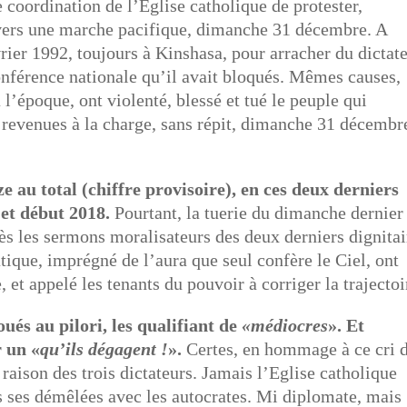
 coordination de l’Eglise catholique de protester,
ravers une marche pacifique, dimanche 31 décembre. A
rier 1992, toujours à Kinshasa, pour arracher du dictat
onférence nationale qu’il avait bloqués. Mêmes causes,
 l’époque, ont violenté, blessé et tué le peuple qui
nt revenues à la charge, sans répit, dimanche 31 décembr
e au total (chiffre provisoire), en ces deux derniers
et début 2018.
Pourtant, la tuerie du dimanche dernier 
ès les sermons moralisateurs des deux derniers dignitai
tique, imprégné de l’aura que seul confère le Ciel, ont
 et appelé les tenants du pouvoir à corriger la trajectoi
ués au pilori, les qualifiant de
«médiocres
». Et
r un «
qu’ils dégagent !
».
Certes, en hommage à ce cri 
raison des trois dictateurs. Jamais l’Eglise catholique
s ses démêlées avec les autocrates. Mi diplomate, mais