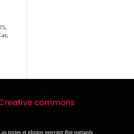
75,
Car,
Creative commons
Les textes et photos peuvent être partagés