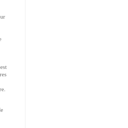
eur
e
est
res
re.
de