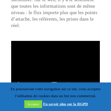
que toutes les informations sont de même
niveau : le flux importe plus que les points
d’attache, les référents, les prises dans le
réel.
En poursuivant votre navigation sur ce site, vous acceptez
l’utilisation de cookies dans un but non commercial.
En savoir plus sur la RGPD
Accepter
Est-ce qu’un jour on peut imaginer que