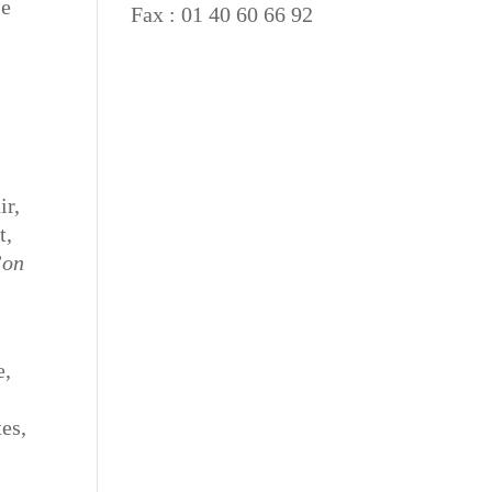
le
Fax : 01 40 60 66 92
ir,
t,
’on
e,
tes,