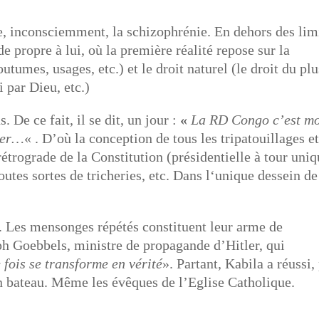
e, inconsciemment, la schizophrénie. En dehors des lim
de propre à lui, où la première réalité repose sur la
outumes, usages, etc.) et le droit naturel (le droit du plu
i par Dieu, etc.)
. De ce fait, il se dit, un jour :
«
La RD Congo c’est mo
ger
…
« . D’où la conception de tous les tripatouillages e
étrograde de la Constitution (présidentielle à tour uniq
es sortes de tricheries, etc. Dans l‘unique dessein de
s. Les mensonges répétés constituent leur arme de
eph Goebbels, ministre de propagande d’Hitler, qui
fois se transforme en vérité
». Partant, Kabila a réussi,
 bateau. Même les évêques de l’Eglise Catholique.