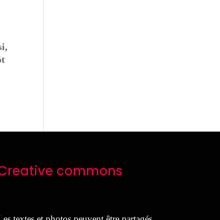
i,
ôt
Creative commons
Les textes et photos peuvent être partagés