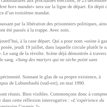
s candidatures aux prochaines élections, le 23 décembre
dent hors mandat
» sera sur la ligne de départ. En dépit 
cice d’un troisième mandat.
assant par la libération des prisonniers politiques, ains
nt été passés à la trappe. Avec soin.
ujourd’hui, à la case départ. Qui a pour nom «usine à ga
 posée, jeudi 19 juillet, dans laquelle circule plutôt le 
. Le sang de la révolte. Scène déjà démontrée à travers
le sang. «
Sang des martyrs qui ne sèche point sans
périmenté. Sonnant le glas de sa propre existence, à
ampus de Lubumbashi (sud-est), en mai 1990.
, sont réunis. Bien visibles. Commençons donc à compte
 dans cette réflexion interrogative : «
L’expérience du
construire l’avenir ?
».