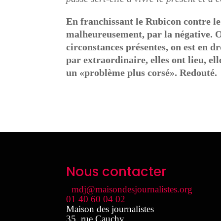
En franchissant le Rubicon contre le
malheureusement, par la négative. Ou
circonstances présentes, on est en dro
par extraordinaire, elles ont lieu, e
un «problème plus corsé». Redouté.
Nous contacter
mdj@maisondesjournalistes.org
01 40 60 04 02
Maison des journalistes
35, rue Cauchy