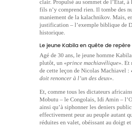
clair. Propulsé au sommet de l’Etat, à
fils n’y comprend rien. Il tombe des n
maniement de la kalachnikov. Mais, e
justification – l’exemple biblique de D
historique.
Le jeune Kabila en quête de repère
Agé de 30 ans, le jeune homme Kabila 
plutôt, un «
prince machiavélique
». Et
de cette leçon de Nicolas Machiavel :
doit renoncer à l’un des deux
».
Et, comme tous les dictateurs africain
Mobutu – le Congolais, Idi Amin – l’O
ainsi qu’à siphonner les deniers publics
effectivement peur au peuple autant qu’
réduites en valet, obéissant au doigt e