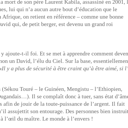
 la mort de son père Laurent Kabila, assassiné en 2001, 
ues, lui qui n’a aucun autre bout d’éducation que le
n Afrique, on retient en référence – comme une bonne
avid qui, de petit berger, est devenu un grand roi
y ajoute-t-il foi. Et se met à apprendre comment deven
 non un David, l’élu du Ciel. Sur la base, essentiellemen
«
Il y a plus de sécurité à être craint qu’à être aimé, si l
s (Sékou Touré – le Guinéen, Mengistu – l’Ethiopien,
ugandais…). Il se complaît donc à tuer, sans état d’âm
 afin de jouir de la toute-puissance de l’argent. Il fait
il assujettit son entourage. Des personnes bien instrui
t à l’œil du maître. Le monde à l’envers !