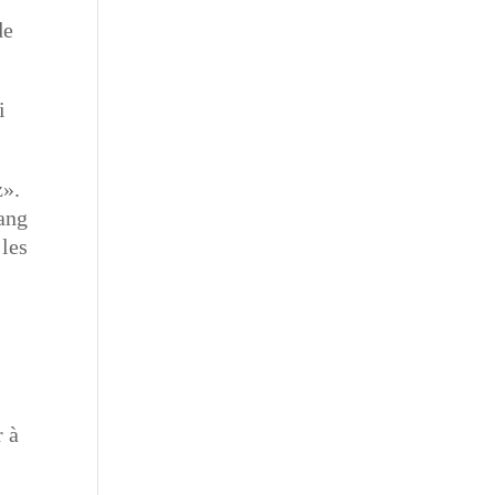
de
i
z».
sang
 les
r à