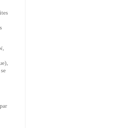
ites
s
i,
t
ue),
 se
 par