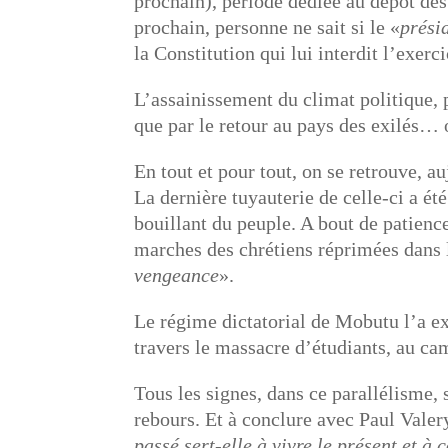
prochain), période dédiée au dépôt de
prochain, personne ne sait si le «
prési
la Constitution qui lui interdit l’exer
L’assainissement du climat politique, p
que par le retour au pays des exilés… o
En tout et pour tout, on se retrouve, a
La dernière tuyauterie de celle-ci a été
bouillant du peuple. A bout de patience
marches des chrétiens réprimées dans 
vengeance
».
Le régime dictatorial de Mobutu l’a ex
travers le massacre d’étudiants, au c
Tous les signes, dans ce parallélisme
rebours. Et à conclure avec Paul Valery
passé sert-elle à vivre le présent et à 