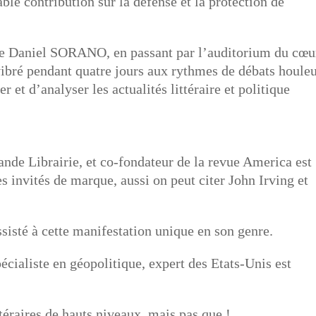
ble contribution sur la défense et la protection de
cle Daniel SORANO, en passant par l’auditorium du cœu
ibré pendant quatre jours aux rythmes de débats houle
r et d’analyser les actualités littéraire et politique
é
ande Librairie, et co-fondateur de la revue America est
es invités de marque, aussi on peut citer John Irving et
ssisté à cette manifestation unique en son genre.
cialiste en géopolitique, expert des Etats-Unis est
téraires de hauts niveaux, mais pas que !