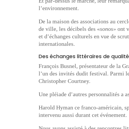
Et par-dessus le marché, leur remarqua
l’environnement.
De la maison des associations au cer
de ville, les décibels des «
sonos»
ont v
et d’échanges culturels en vue de scrute
internationales.
Des échanges littéraires de qualit
François Busnel, présentateur de la Gr
l’un des invités dudit festival. Parmi l
Christopher Courtney.
Une pléiade d’autres personnalités a a
Harold Hyman ce franco-américain, spé
intervenu aussi durant cet événement.
Nous avons assisté à des rencontres lit