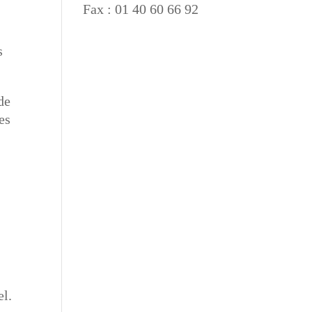
Fax : 01 40 60 66 92
s
de
es
el.