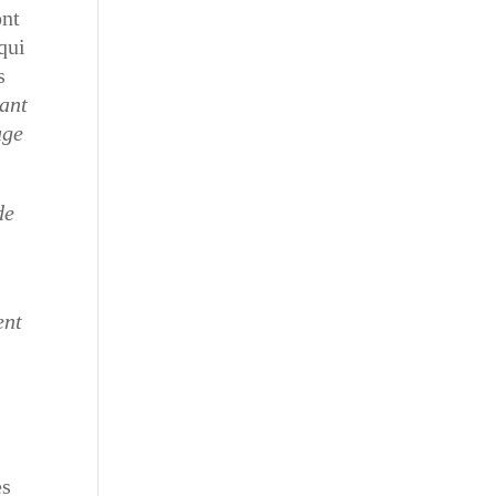
ont
qui
s
ant
uge
de
ent
es