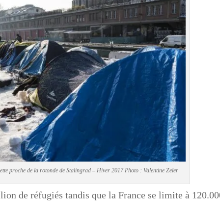
lette proche de la rotonde de Stalingrad – Hiver 2017 Photo : Valentine Zeler
ion de réfugiés tandis que la France se limite à 120.0