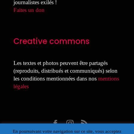
journalistes exilés !
Faites un don
Creative commons
Les textes et photos peuvent être partagés
(reproduits, distribués et communiqués) selon
les conditions mentionnées dans nos
mentions
légales
En poursuivant votre navigation sur ce site, vous acceptez
Design Laure Colmant pour la MDJ avec Divi